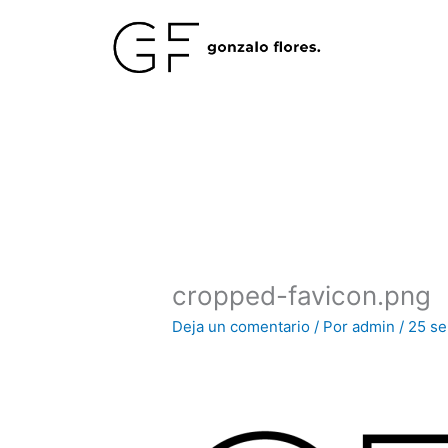
Ir
al
contenido
cropped-favicon.png
Deja un comentario
/ Por
admin
/
25 se