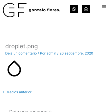
Ir
W
E
al
h
n
contenido
a
v
t
e
s
l
a
o
p
p
p
e
-
o
droplet.png
p
e
Deja un comentario
/ Por
admin
/
20 septiembre, 2020
n
←
Medios anterior
Deja una respuesta