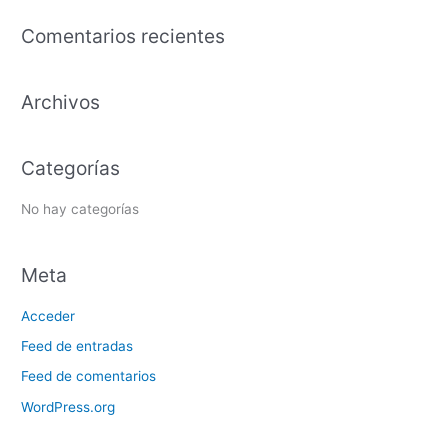
s
Comentarios recientes
c
a
Archivos
r
p
o
Categorías
r
:
No hay categorías
Meta
Acceder
Feed de entradas
Feed de comentarios
WordPress.org