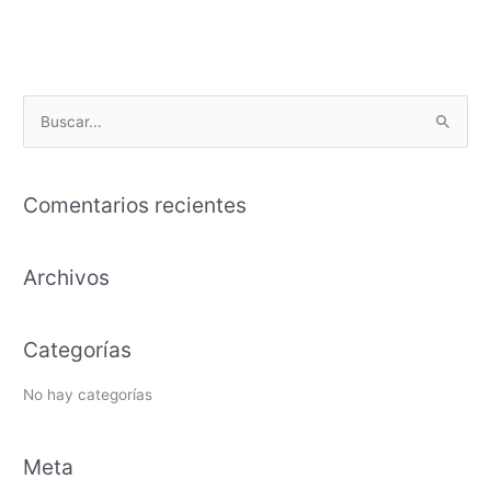
B
u
s
Comentarios recientes
c
a
Archivos
r
p
o
Categorías
r
:
No hay categorías
Meta