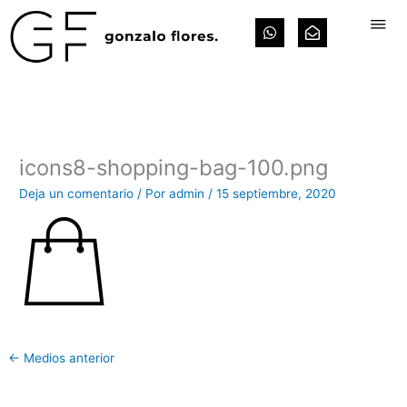
Ir
W
E
al
h
n
contenido
a
v
t
e
s
l
a
o
p
p
p
e
-
o
icons8-shopping-bag-100.png
p
e
Deja un comentario
/ Por
admin
/
15 septiembre, 2020
n
←
Medios anterior