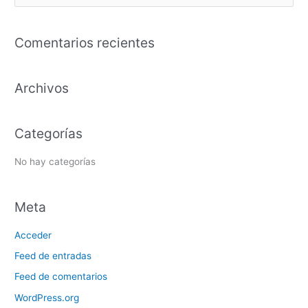
u
s
Comentarios recientes
c
a
Archivos
r
p
o
Categorías
r
:
No hay categorías
Meta
Acceder
Feed de entradas
Feed de comentarios
WordPress.org