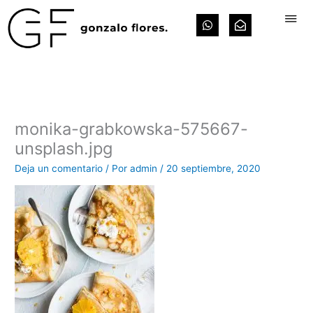
Ir
W
E
al
h
n
contenido
a
v
t
e
s
l
a
o
p
p
p
e
-
o
monika-grabkowska-575667-
p
e
unsplash.jpg
n
Deja un comentario
/ Por
admin
/
20 septiembre, 2020