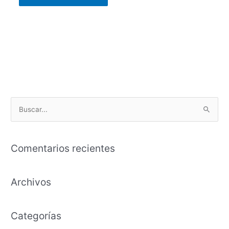
B
u
s
Comentarios recientes
c
a
Archivos
r
p
o
Categorías
r