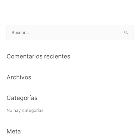
B
u
s
Comentarios recientes
c
a
Archivos
r
p
o
Categorías
r
:
No hay categorías
Meta