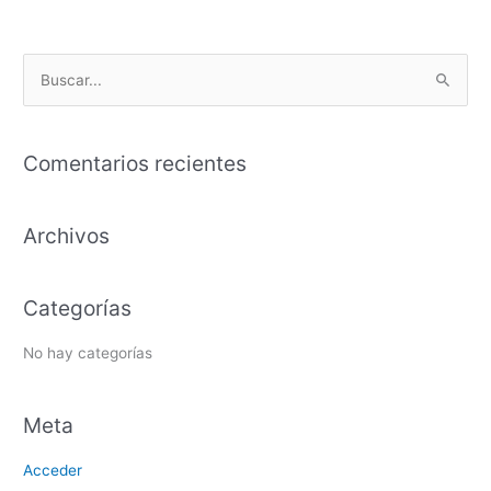
B
u
s
Comentarios recientes
c
a
Archivos
r
p
o
Categorías
r
:
No hay categorías
Meta
Acceder