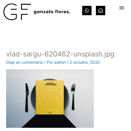
Ir
W
E
al
h
n
contenido
a
v
t
e
s
l
a
o
p
p
p
e
-
o
vlad-sargu-620462-unsplash.jpg
p
e
Deja un comentario
/ Por
admin
/
2 octubre, 2020
n