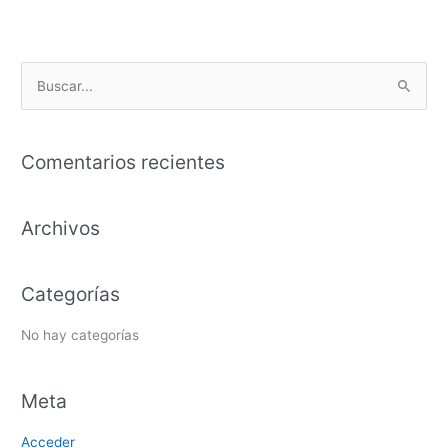
B
u
s
Comentarios recientes
c
a
Archivos
r
p
o
Categorías
r
:
No hay categorías
Meta
Acceder